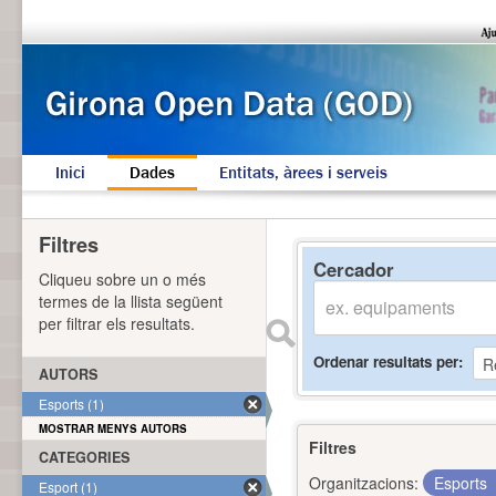
Inici
Dades
Entitats, àrees i serveis
Filtres
Cercador
Cliqueu sobre un o més
termes de la llista següent
per filtrar els resultats.
Ordenar resultats per
AUTORS
Esports (1)
MOSTRAR MENYS AUTORS
Filtres
CATEGORIES
Organitzacions:
Esports
Esport (1)