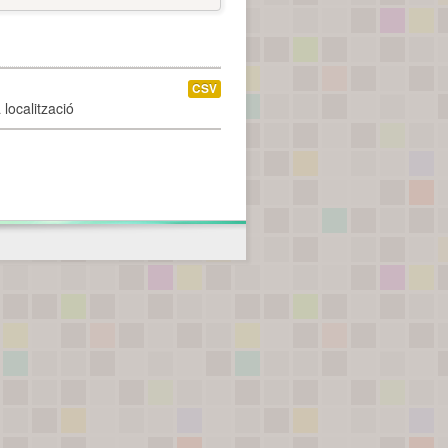
CSV
localització