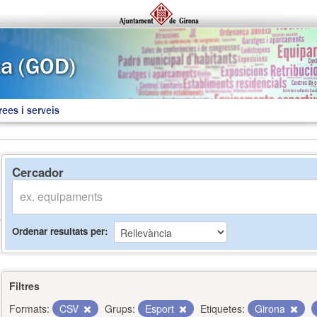
rees i serveis
Cercador
Ordenar resultats per
Filtres
Formats:
CSV
Grups:
Esport
Etiquetes:
Girona