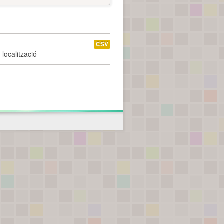
CSV
localització