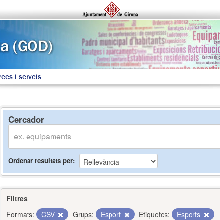
rees i serveis
Cercador
Ordenar resultats per
Filtres
Formats:
CSV
Grups:
Esport
Etiquetes:
Esports