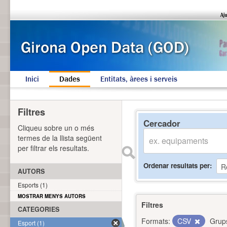
Inici
Dades
Entitats, àrees i serveis
Filtres
Cercador
Cliqueu sobre un o més
termes de la llista següent
per filtrar els resultats.
Ordenar resultats per
AUTORS
Esports (1)
MOSTRAR MENYS AUTORS
Filtres
CATEGORIES
Formats:
CSV
Grup
Esport (1)