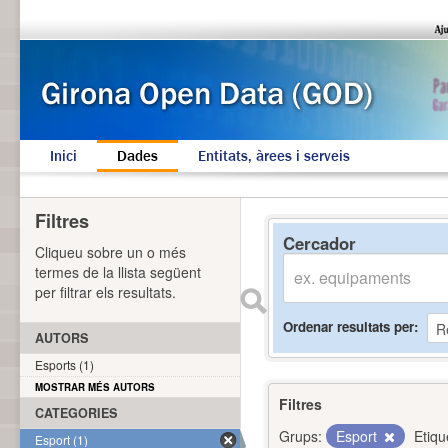
Inici
Dades
Entitats, àrees i serveis
Filtres
Cercador
Cliqueu sobre un o més
termes de la llista següent
per filtrar els resultats.
Ordenar resultats per
AUTORS
Esports (1)
MOSTRAR MÉS AUTORS
Filtres
CATEGORIES
Grups:
Esport
Etiqu
Esport (1)