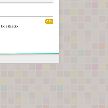
CSV
localització