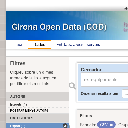
Inici
Dades
Entitats, àrees i serveis
Filtres
Cercador
Cliqueu sobre un o més
termes de la llista següent
per filtrar els resultats.
Ordenar resultats per
AUTORS
Esports (1)
MOSTRAR MENYS AUTORS
Filtres
CATEGORIES
Formats:
CSV
Grup
Esport (1)