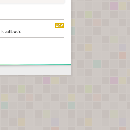
CSV
localització