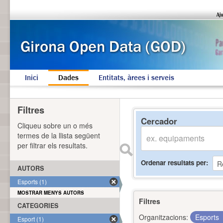
Inici
Dades
Entitats, àrees i serveis
Filtres
Cercador
Cliqueu sobre un o més
termes de la llista següent
per filtrar els resultats.
Ordenar resultats per
AUTORS
Esports (1)
MOSTRAR MENYS AUTORS
Filtres
CATEGORIES
Organitzacions:
Esports
Esport (1)