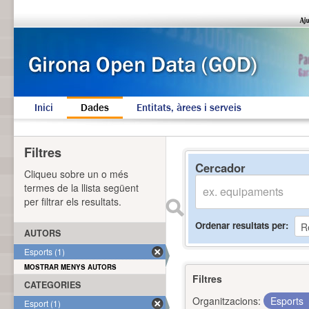
Inici
Dades
Entitats, àrees i serveis
Filtres
Cercador
Cliqueu sobre un o més
termes de la llista següent
per filtrar els resultats.
Ordenar resultats per
AUTORS
Esports (1)
MOSTRAR MENYS AUTORS
Filtres
CATEGORIES
Organitzacions:
Esports
Esport (1)