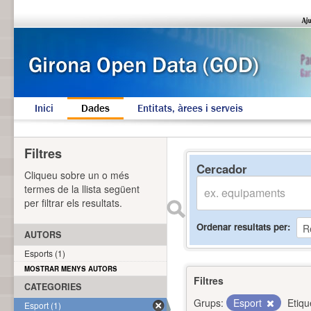
Inici
Dades
Entitats, àrees i serveis
Filtres
Cercador
Cliqueu sobre un o més
termes de la llista següent
per filtrar els resultats.
Ordenar resultats per
AUTORS
Esports (1)
MOSTRAR MENYS AUTORS
Filtres
CATEGORIES
Grups:
Esport
Etiqu
Esport (1)