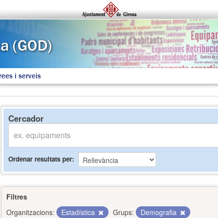
rees i serveis
Cercador
Ordenar resultats per
Filtres
Organitzacions:
Estadística
Grups:
Demografia