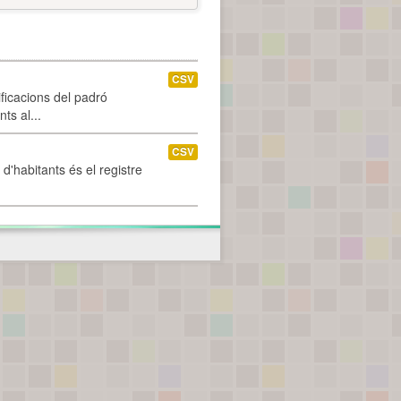
CSV
ificacions del padró
ts al...
CSV
d'habitants és el registre