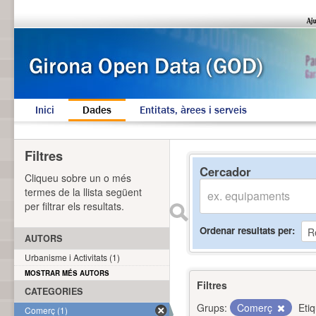
Inici
Dades
Entitats, àrees i serveis
Filtres
Cercador
Cliqueu sobre un o més
termes de la llista següent
per filtrar els resultats.
Ordenar resultats per
AUTORS
Urbanisme i Activitats (1)
MOSTRAR MÉS AUTORS
Filtres
CATEGORIES
Grups:
Comerç
Eti
Comerç (1)