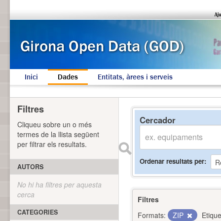
Inici
Dades
Entitats, àrees i serveis
Filtres
Cercador
Cliqueu sobre un o més
termes de la llista següent
per filtrar els resultats.
Ordenar resultats per
AUTORS
No hi ha filtres per aquesta
cerca
Filtres
CATEGORIES
Formats:
ZIP
Etique