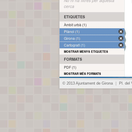
No hi ha filtres per aquesta
cerca
ETIQUETES
Àmbit urbà (1)
Plànol (1)
Girona (1)
Cartografi (1)
MOSTRAR MENYS ETIQUETES
FORMATS
PDF (1)
MOSTRAR MÉS FORMATS
© 2013 Ajuntament de Girona
|
Pl. del