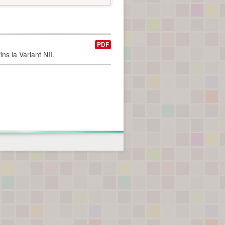
PDF
ns la Variant NII.