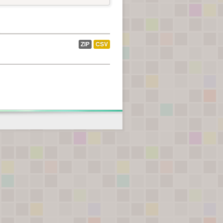
ZIP
CSV