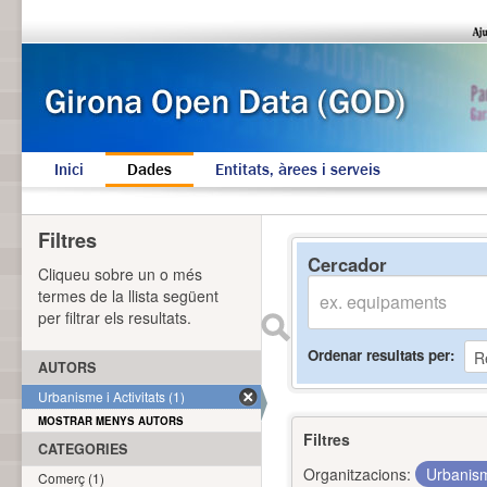
Inici
Dades
Entitats, àrees i serveis
Filtres
Cercador
Cliqueu sobre un o més
termes de la llista següent
per filtrar els resultats.
Ordenar resultats per
AUTORS
Urbanisme i Activitats (1)
MOSTRAR MENYS AUTORS
Filtres
CATEGORIES
Organitzacions:
Urbanism
Comerç (1)