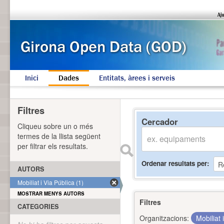
Inici
Dades
Entitats, àrees i serveis
Filtres
Cercador
Cliqueu sobre un o més
termes de la llista següent
per filtrar els resultats.
Ordenar resultats per
AUTORS
Mobiliat i Via Pública (1)
MOSTRAR MENYS AUTORS
Filtres
CATEGORIES
Organitzacions:
Mobiliat 