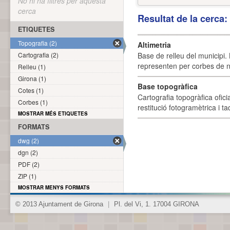
No hi ha filtres per aquesta
cerca
Resultat de la cerca
ETIQUETES
Topografia (2)
Altimetria
Cartografia (2)
Base de relleu del municipi.
representen per corbes de ni
Relleu (1)
Girona (1)
Base topogràfica
Cotes (1)
Cartografia topogràfica ofic
Corbes (1)
restitució fotogramètrica i ta
MOSTRAR MÉS ETIQUETES
FORMATS
dwg (2)
dgn (2)
PDF (2)
ZIP (1)
MOSTRAR MENYS FORMATS
© 2013 Ajuntament de Girona
|
Pl. del Vi, 1. 17004 GIRONA