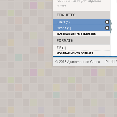
No hi ha filtres per aquesta
cerca
ETIQUETES
Límits (1)
Girona (1)
MOSTRAR MENYS ETIQUETES
FORMATS
ZIP (1)
MOSTRAR MENYS FORMATS
© 2013 Ajuntament de Girona
|
Pl. del