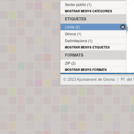
Sector públic (1)
MOSTRAR MENYS CATEGORIES
ETIQUETES
Límits (2)
Girona (1)
Delimitacions (1)
MOSTRAR MENYS ETIQUETES
FORMATS
ZIP (2)
MOSTRAR MENYS FORMATS
© 2013 Ajuntament de Girona
|
Pl. del