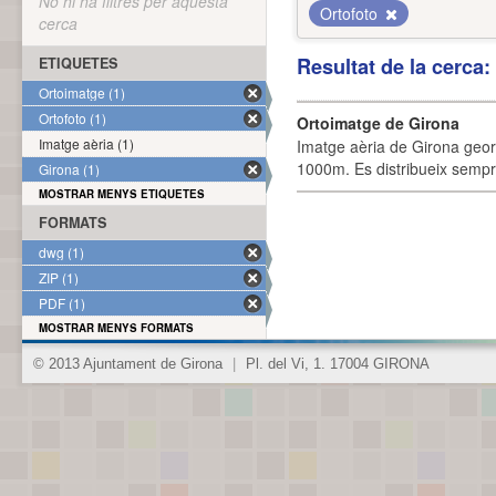
No hi ha filtres per aquesta
Ortofoto
cerca
Resultat de la cerca
ETIQUETES
Ortoimatge (1)
Ortofoto (1)
Ortoimatge de Girona
Imatge aèria (1)
Imatge aèria de Girona geor
1000m. Es distribueix sempre
Girona (1)
MOSTRAR MENYS ETIQUETES
FORMATS
dwg (1)
ZIP (1)
PDF (1)
MOSTRAR MENYS FORMATS
© 2013 Ajuntament de Girona
|
Pl. del Vi, 1. 17004 GIRONA