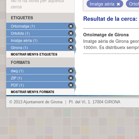
No hi ha filtres per aquesta
Imatge aèria
Orto
cerca
Resultat de la cerca
ETIQUETES
Ortoimatge (1)
Ortofoto (1)
Ortoimatge de Girona
Imatge aèria (1)
Imatge aèria de Girona geor
1000m. Es distribueix sempre
Girona (1)
MOSTRAR MENYS ETIQUETES
FORMATS
dwg (1)
ZIP (1)
PDF (1)
MOSTRAR MENYS FORMATS
© 2013 Ajuntament de Girona
|
Pl. del Vi, 1. 17004 GIRONA