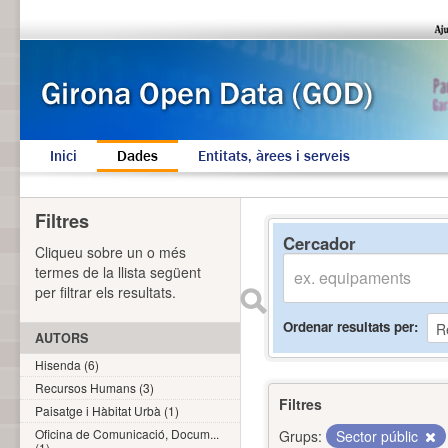
Inici
Dades
Entitats, àrees i serveis
Filtres
Cercador
Cliqueu sobre un o més
termes de la llista següent
per filtrar els resultats.
Ordenar resultats per
AUTORS
Hisenda (6)
Recursos Humans (3)
Filtres
Paisatge i Hàbitat Urbà (1)
Oficina de Comunicació, Docum...
Grups:
Sector públic
(1)