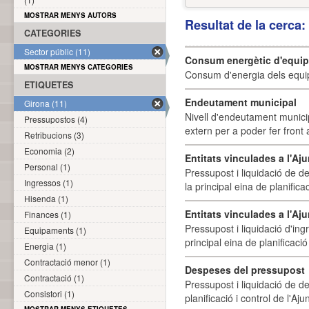
MOSTRAR MENYS AUTORS
Resultat de la cerca
CATEGORIES
Sector públic (11)
Consum energètic d'equi
MOSTRAR MENYS CATEGORIES
Consum d'energia dels equi
ETIQUETES
Endeutament municipal
Girona (11)
Nivell d'endeutament munici
Pressupostos (4)
extern per a poder fer front 
Retribucions (3)
Economia (2)
Entitats vinculades a l'A
Personal (1)
Pressupost i liquidació de d
Ingressos (1)
la principal eina de planifica
Hisenda (1)
Entitats vinculades a l'Aj
Finances (1)
Pressupost i liquidació d'ing
Equipaments (1)
principal eina de planificació
Energia (1)
Contractació menor (1)
Despeses del pressupost
Contractació (1)
Pressupost i liquidació de d
Consistori (1)
planificació i control de l'A