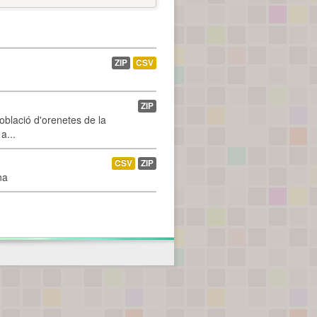
ZIP
CSV
ZIP
població d'orenetes de la
a...
CSV
ZIP
na