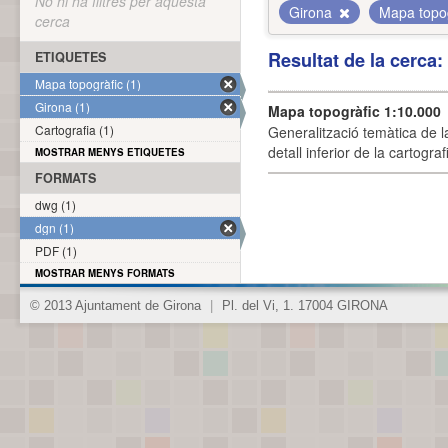
No hi ha filtres per aquesta
Girona
Mapa topo
cerca
Resultat de la cerca
ETIQUETES
Mapa topogràfic (1)
Girona (1)
Mapa topogràfic 1:10.000
Cartografia (1)
Generalització temàtica de l
detall inferior de la cartogra
MOSTRAR MENYS ETIQUETES
FORMATS
dwg (1)
dgn (1)
PDF (1)
MOSTRAR MENYS FORMATS
© 2013 Ajuntament de Girona
|
Pl. del Vi, 1. 17004 GIRONA