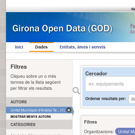
Inici
Dades
Entitats, àrees i serveis
Filtres
Cercador
Cliqueu sobre un o més
termes de la llista següent
per filtrar els resultats.
Ordenar resultats per
AUTORS
Unitat Municipal d'Anàlisi Te... (1)
MOSTRAR MENYS AUTORS
Filtres
CATEGORIES
Organitzacions:
Unitat Mu