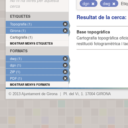
No hi ha filtres per aquesta
dgn
dwg
Eti
cerca
Resultat de la cerca
ETIQUETES
Topografia (1)
Girona (1)
Base topogràfica
Cartografia (1)
Cartografia topogràfica ofic
restitució fotogramètrica i ta
MOSTRAR MENYS ETIQUETES
FORMATS
dwg (1)
dgn (1)
ZIP (1)
PDF (1)
MOSTRAR MENYS FORMATS
© 2013 Ajuntament de Girona
|
Pl. del Vi, 1. 17004 GIRONA