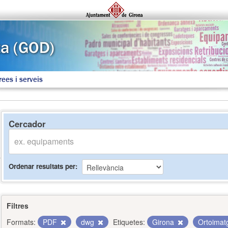
rees i serveis
Cercador
Ordenar resultats per
Filtres
Formats:
PDF
dwg
Etiquetes:
Girona
Ortoima