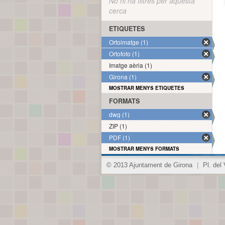
No hi ha filtres per aquesta
cerca
ETIQUETES
Ortoimatge (1)
Ortofoto (1)
Imatge aèria (1)
Girona (1)
MOSTRAR MENYS ETIQUETES
FORMATS
dwg (1)
ZIP (1)
PDF (1)
MOSTRAR MENYS FORMATS
© 2013 Ajuntament de Girona
|
Pl. del