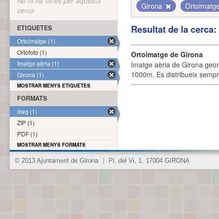
No hi ha filtres per aquesta
Girona
Ortoimatg
cerca
Resultat de la cerca
ETIQUETES
Ortoimatge (1)
Ortofoto (1)
Ortoimatge de Girona
Imatge aèria (1)
Imatge aèria de Girona geor
1000m. Es distribueix sempre
Girona (1)
MOSTRAR MENYS ETIQUETES
FORMATS
dwg (1)
ZIP (1)
PDF (1)
MOSTRAR MENYS FORMATS
© 2013 Ajuntament de Girona
|
Pl. del Vi, 1. 17004 GIRONA