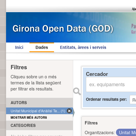
Inici
Dades
Entitats, àrees i serveis
Filtres
Cercador
Cliqueu sobre un o més
termes de la llista següent
per filtrar els resultats.
Ordenar resultats per
AUTORS
Unitat Municipal d'Anàlisi Te... (1)
MOSTRAR MÉS AUTORS
Filtres
CATEGORIES
Organitzacions:
Unitat Mu