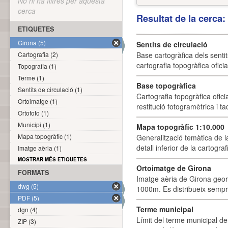
No hi ha filtres per aquesta
cerca
Resultat de la cerca
ETIQUETES
Girona (5)
Sentits de circulació
Cartografia (2)
Base cartogràfica dels sentit
cartografia topogràfica ofici
Topografia (1)
Terme (1)
Base topogràfica
Sentits de circulació (1)
Cartografia topogràfica ofic
Ortoimatge (1)
restitució fotogramètrica i ta
Ortofoto (1)
Municipi (1)
Mapa topogràfic 1:10.000
Mapa topogràfic (1)
Generalització temàtica de l
detall inferior de la cartogra
Imatge aèria (1)
MOSTRAR MÉS ETIQUETES
Ortoimatge de Girona
FORMATS
Imatge aèria de Girona geor
dwg (5)
1000m. Es distribueix sempre
PDF (5)
Terme municipal
dgn (4)
Límit del terme municipal de 
ZIP (3)