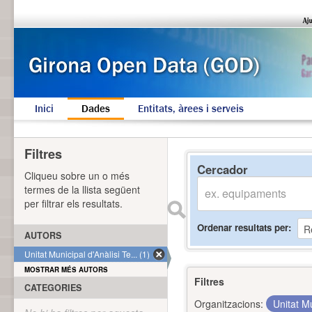
Inici
Dades
Entitats, àrees i serveis
Filtres
Cercador
Cliqueu sobre un o més
termes de la llista següent
per filtrar els resultats.
Ordenar resultats per
AUTORS
Unitat Municipal d'Anàlisi Te... (1)
MOSTRAR MÉS AUTORS
Filtres
CATEGORIES
Organitzacions:
Unitat Mu