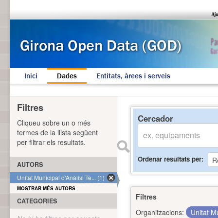
Inici
Dades
Entitats, àrees i serveis
Filtres
Cercador
Cliqueu sobre un o més
termes de la llista següent
per filtrar els resultats.
Ordenar resultats per
AUTORS
Unitat Municipal d'Anàlisi Te... (1)
MOSTRAR MÉS AUTORS
Filtres
CATEGORIES
Organitzacions:
Unitat Mu