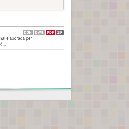
DGN
DWG
PDF
ZIP
onal elaborada per
ó...