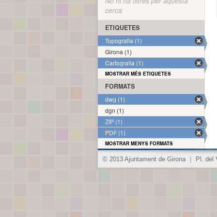
No hi ha filtres per aquesta
cerca
ETIQUETES
Topografia (1)
Girona (1)
Cartografia (1)
MOSTRAR MÉS ETIQUETES
FORMATS
dwg (1)
dgn (1)
ZIP (1)
PDF (1)
MOSTRAR MENYS FORMATS
© 2013 Ajuntament de Girona
|
Pl. del