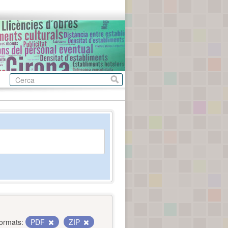
ormats:
PDF
ZIP