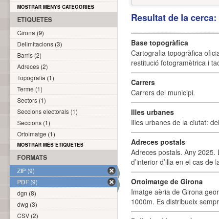
MOSTRAR MENYS CATEGORIES
Resultat de la cerca
ETIQUETES
Girona (9)
Base topogràfica
Delimitacions (3)
Cartografia topogràfica ofic
Barris (2)
restitució fotogramètrica i ta
Adreces (2)
Topografia (1)
Carrers
Terme (1)
Carrers del municipi.
Sectors (1)
Seccions electorals (1)
Illes urbanes
Illes urbanes de la ciutat: de
Seccions (1)
Ortoimatge (1)
Adreces postals
MOSTRAR MÉS ETIQUETES
Adreces postals. Any 2025. L
FORMATS
d’interior d’illa en el cas de
ZIP (9)
Ortoimatge de Girona
PDF (9)
Imatge aèria de Girona geor
dgn (8)
1000m. Es distribueix sempre
dwg (3)
CSV (2)