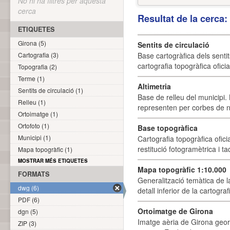
No hi ha filtres per aquesta
cerca
Resultat de la cerca
ETIQUETES
Girona (5)
Sentits de circulació
Cartografia (3)
Base cartogràfica dels sentit
cartografia topogràfica ofici
Topografia (2)
Terme (1)
Altimetria
Sentits de circulació (1)
Base de relleu del municipi.
Relleu (1)
representen per corbes de ni
Ortoimatge (1)
Ortofoto (1)
Base topogràfica
Municipi (1)
Cartografia topogràfica ofic
restitució fotogramètrica i ta
Mapa topogràfic (1)
MOSTRAR MÉS ETIQUETES
Mapa topogràfic 1:10.000
FORMATS
Generalització temàtica de l
dwg (6)
detall inferior de la cartogra
PDF (6)
Ortoimatge de Girona
dgn (5)
Imatge aèria de Girona geor
ZIP (3)