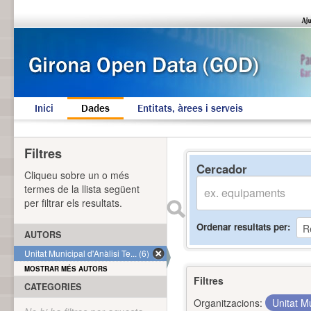
Inici
Dades
Entitats, àrees i serveis
Filtres
Cercador
Cliqueu sobre un o més
termes de la llista següent
per filtrar els resultats.
Ordenar resultats per
AUTORS
Unitat Municipal d'Anàlisi Te... (6)
MOSTRAR MÉS AUTORS
Filtres
CATEGORIES
Organitzacions:
Unitat Mu