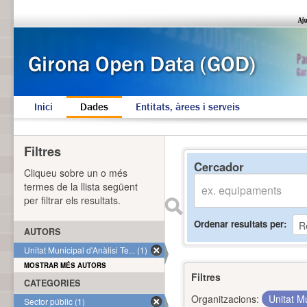
Inici
Dades
Entitats, àrees i serveis
Filtres
Cercador
Cliqueu sobre un o més
termes de la llista següent
per filtrar els resultats.
Ordenar resultats per
AUTORS
Unitat Municipal d'Anàlisi Te... (1)
MOSTRAR MÉS AUTORS
Filtres
CATEGORIES
Organitzacions:
Unitat Mu
Sector públic (1)