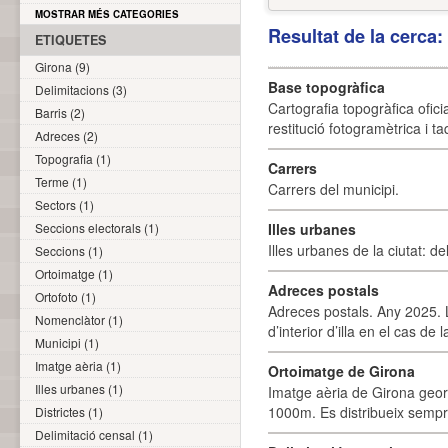
MOSTRAR MÉS CATEGORIES
Resultat de la cerca
ETIQUETES
Girona (9)
Base topogràfica
Delimitacions (3)
Cartografia topogràfica ofic
Barris (2)
restitució fotogramètrica i ta
Adreces (2)
Topografia (1)
Carrers
Terme (1)
Carrers del municipi.
Sectors (1)
Seccions electorals (1)
Illes urbanes
Illes urbanes de la ciutat: de
Seccions (1)
Ortoimatge (1)
Adreces postals
Ortofoto (1)
Adreces postals. Any 2025. L
Nomenclàtor (1)
d’interior d’illa en el cas de
Municipi (1)
Imatge aèria (1)
Ortoimatge de Girona
Illes urbanes (1)
Imatge aèria de Girona geor
1000m. Es distribueix sempre
Districtes (1)
Delimitació censal (1)