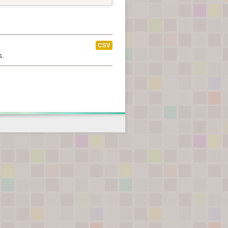
CSV
s.