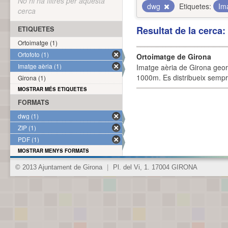
No hi ha filtres per aquesta
dwg
Etiquetes:
Im
cerca
Resultat de la cerca
ETIQUETES
Ortoimatge (1)
Ortofoto (1)
Ortoimatge de Girona
Imatge aèria (1)
Imatge aèria de Girona geor
1000m. Es distribueix sempre
Girona (1)
MOSTRAR MÉS ETIQUETES
FORMATS
dwg (1)
ZIP (1)
PDF (1)
MOSTRAR MENYS FORMATS
© 2013 Ajuntament de Girona
|
Pl. del Vi, 1. 17004 GIRONA