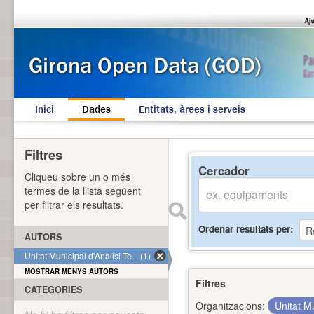
Inici
Dades
Entitats, àrees i serveis
Filtres
Cercador
Cliqueu sobre un o més
termes de la llista següent
per filtrar els resultats.
Ordenar resultats per
AUTORS
Unitat Municipal d'Anàlisi Te... (1)
MOSTRAR MENYS AUTORS
Filtres
CATEGORIES
Organitzacions:
Unitat Mu