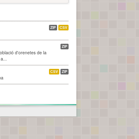
ZIP
CSV
ZIP
població d'orenetes de la
a...
CSV
ZIP
na