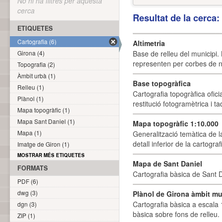
No hi ha filtres per aquesta
cerca
Resultat de la cerca
ETIQUETES
Cartografia (6)
Altimetria
Girona (4)
Base de relleu del municipi.
representen per corbes de ni
Topografia (2)
Àmbit urbà (1)
Base topogràfica
Relleu (1)
Cartografia topogràfica ofic
Plànol (1)
restitució fotogramètrica i ta
Mapa topogràfic (1)
Mapa Sant Daniel (1)
Mapa topogràfic 1:10.000
Mapa (1)
Generalització temàtica de l
detall inferior de la cartogra
Imatge de Giron (1)
MOSTRAR MÉS ETIQUETES
Mapa de Sant Daniel
FORMATS
Cartografia bàsica de Sant D
PDF (6)
dwg (3)
Plànol de Girona àmbit mu
Cartografia bàsica a escala 
dgn (3)
bàsica sobre fons de relleu
ZIP (1)