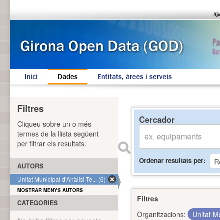
Inici
Dades
Entitats, àrees i serveis
Filtres
Cercador
Cliqueu sobre un o més
termes de la llista següent
per filtrar els resultats.
Ordenar resultats per
AUTORS
Unitat Municipal d'Anàlisi Te... (6)
MOSTRAR MENYS AUTORS
Filtres
CATEGORIES
Organitzacions:
Unitat Mu