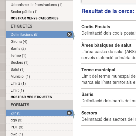
Urbanisme i infraestructures (1)
Resultat de la cerca
Sector públic (1)
MOSTRAR MENYS CATEGORIES
ETIQUETES
Codis Postals
Delimitació dels codis posta
Delimitacions (5)
Girona (4)
Àrees bàsiques de salut
Barris (2)
L'àrea bàsica de salut (ABS) 
Terme (1)
serveis d'atenció primària de
Sectors (1)
Salut (1)
Terme municipal
Límit del terme municipal de 
Municipi (1)
marca els límits territorials
Límits (1)
Límit (1)
Barris
MOSTRAR MÉS ETIQUETES
Delimitació dels barris del mu
FORMATS
Sectors
ZIP (5)
Delimitació dels sectors del 
dgn (3)
PDF (3)
dwg (1)