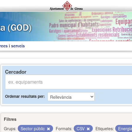
rees i serveis
Cercador
Ordenar resultats per
Filtres
Grups:
Sector públic
Formats:
CSV
Etiquetes:
Energi