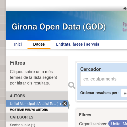
Inici
Dades
Entitats, àrees i serveis
Filtres
Cercador
Cliqueu sobre un o més
termes de la llista següent
per filtrar els resultats.
Ordenar resultats per
AUTORS
Unitat Municipal d'Anàlisi Te... (1)
MOSTRAR MENYS AUTORS
Filtres
CATEGORIES
Organitzacions:
Unitat Mu
Sector públic (1)