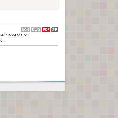
DGN
DWG
PDF
ZIP
onal elaborada per
ó...