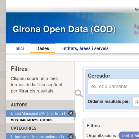
Inici
Dades
Entitats, àrees i serveis
Filtres
Cercador
Cliqueu sobre un o més
termes de la llista següent
per filtrar els resultats.
Ordenar resultats per
AUTORS
Unitat Municipal d'Anàlisi Te... (1)
MOSTRAR MENYS AUTORS
Filtres
CATEGORIES
Organitzacions:
Unitat Mu
Urbanisme i infraestructures (1)