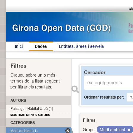
Inici
Dades
Entitats, àrees i serveis
Filtres
Cercador
Cliqueu sobre un o més
termes de la llista següent
per filtrar els resultats.
Ordenar resultats per
AUTORS
Paisatge i Hàbitat Urbà (1)
MOSTRAR MENYS AUTORS
Filtres
CATEGORIES
Grups:
Medi ambient
Medi ambient (1)