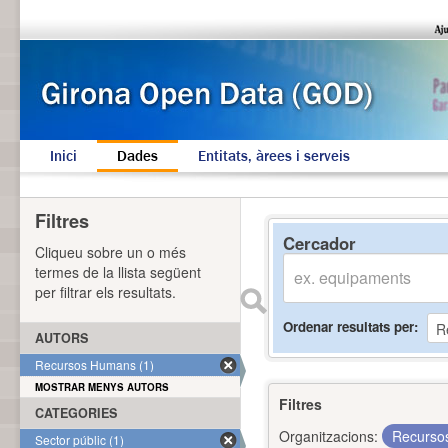
Inici
Dades
Entitats, àrees i serveis
Filtres
Cercador
Cliqueu sobre un o més
termes de la llista següent
per filtrar els resultats.
Ordenar resultats per
AUTORS
Recursos Humans (1)
MOSTRAR MENYS AUTORS
Filtres
CATEGORIES
Organitzacions:
Recurs
Sector públic (1)