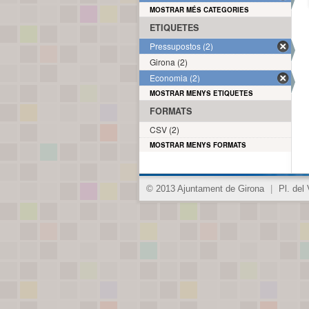
MOSTRAR MÉS CATEGORIES
ETIQUETES
Pressupostos (2)
Girona (2)
Economia (2)
MOSTRAR MENYS ETIQUETES
FORMATS
CSV (2)
MOSTRAR MENYS FORMATS
© 2013 Ajuntament de Girona
|
Pl. del